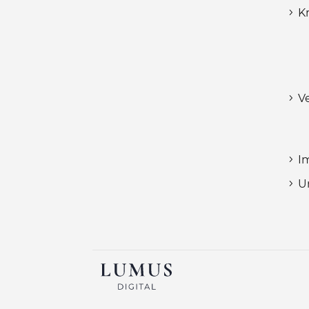
K
V
I
U